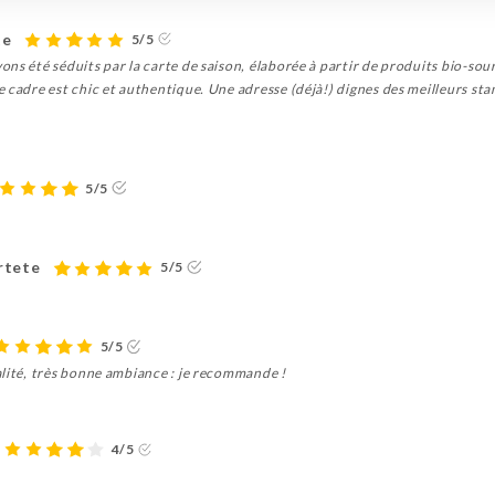
te
5/5
ns été séduits par la carte de saison, élaborée à partir de produits bio-sour
e cadre est chic et authentique. Une adresse (déjà!) dignes des meilleurs 
5/5
rtete
5/5
5/5
alité, très bonne ambiance : je recommande !
4/5