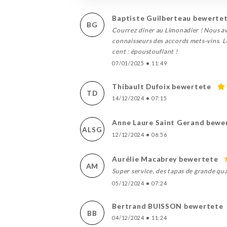
Baptiste Guilberteau bewerte
BG
Courrez dîner au Limonadier ! Nous avo
connaisseurs des accords mets-vins. L
cent : époustouflant !
07/01/2025
•
11:49
Thibault Dufoix bewertete
TD
14/12/2024
•
07:15
Anne Laure Saint Gerand bewe
ALSG
12/12/2024
•
06:56
Aurélie Macabrey bewertete
AM
Super service, des tapas de grande qu
05/12/2024
•
07:24
Bertrand BUISSON bewertete
BB
04/12/2024
•
11:24