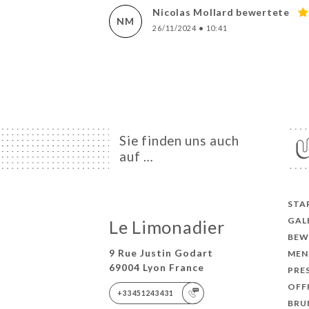
Nicolas Mollard bewertete
NM
26/11/2024
•
10:41
Sie finden uns auch
auf …
STA
GAL
Le Limonadier
BEW
9 Rue Justin Godart
MEN
69004 Lyon France
PRE
OFF
+33451243431
BRU