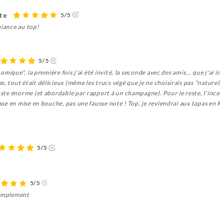
te
5/5
biance au top!
5/5
onomique", la première fois j'ai été invité, la seconde avec des amis... que j'ai
, tout était délicieux (même les trucs végé que je ne choisirais pas "naturelle
juste énorme (et abordable par rapport à un champagne). Pour le reste, l'inc
isse en mise en bouche, pas une fausse note ! Top, je reviendrai aux tapas en 
5/5
5/5
simplement