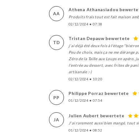
Athena Athanasiadou bewerte
AA
Produits frais tout est fait maison am
02/12/2024
•
07:38
Tristan Depauw bewertete
TD
j'ai déjà été deux fois à l'étage "bistr
Peu de choix, mais ça ne me dérange pas
Zéro de la Taille aux Loups en apéro, 
l'entrée au dessert, avec frites de pan
artisanale :-)
02/12/2024
•
10:20
Philippe Porraz bewertete
PP
01/12/2024
•
07:54
Julien Aubert bewertete
JA
J'ai rarement aussi bien mangé, tout 
01/12/2024
•
08:52