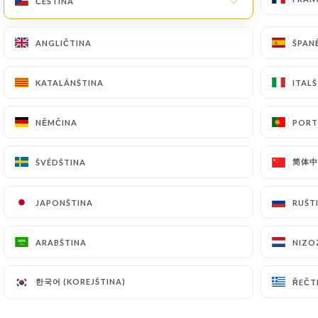
ČEŠTINA
ČEŠTINA
ANGLIČTINA
ANGLIČTINA
ŠPAN
ŠPAN
KATALÁNŠTINA
KATALÁNŠTINA
ITAL
ITAL
NĚMČINA
NĚMČINA
PORT
PORT
简体中文
简体中文
ŠVÉDŠTINA
ŠVÉDŠTINA
JAPONŠTINA
JAPONŠTINA
RUŠT
RUŠT
ARABŠTINA
ARABŠTINA
NIZO
NIZO
한국어 (KOREJŠTINA)
한국어 (KOREJŠTINA)
ŘEČT
ŘEČT
Pour les dirigeants, devenus amis sur les