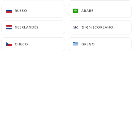
RUSSO
RUSSO
ÁRABE
ÁRABE
한국어 (COREANO)
한국어 (COREANO)
NEERLANDÊS
NEERLANDÊS
CHECO
CHECO
GREGO
GREGO