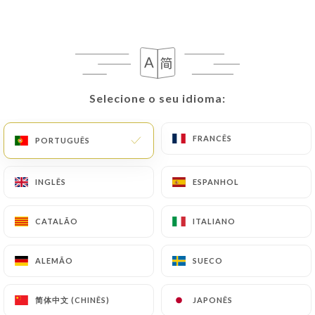
Selecione o seu idioma:
Selecione o seu idioma:
FRANCÊS
FRANCÊS
PORTUGUÊS
PORTUGUÊS
INGLÊS
INGLÊS
ESPANHOL
ESPANHOL
CATALÃO
CATALÃO
ITALIANO
ITALIANO
ALEMÃO
ALEMÃO
SUECO
SUECO
简体中文 (CHINÊS)
简体中文 (CHINÊS)
JAPONÊS
JAPONÊS