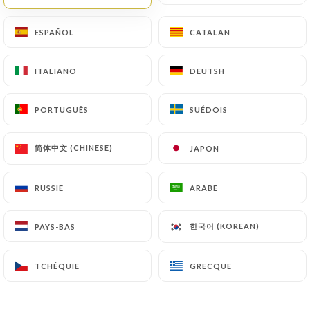
Pour les créneaux du mardi au
samedi soir :
ESPAÑOL
ESPAÑOL
CATALAN
CATALAN
Lors de votre réservation, vous
ITALIANO
ITALIANO
DEUTSH
DEUTSH
pouvez préciser si vous souhaitez
être à l'étage gastronomique ou au
RDC bar & tapas (en intérieur ou en
PORTUGUÊS
PORTUGUÊS
SUÉDOIS
SUÉDOIS
terrasse).
简体中文 (CHINESE)
简体中文 (CHINESE)
JAPON
JAPON
Si l'étage gastronomique n'apparaît
pas comme possibilité de choix sur la
RUSSIE
RUSSIE
ARABE
ARABE
date sélectionnée, cela signifie que
nous sommes complets au
restaurant gastronomique ce soir là.
한국어 (KOREAN)
한국어 (KOREAN)
PAYS-BAS
PAYS-BAS
Pour toute demande de réservation
TCHÉQUIE
TCHÉQUIE
GRECQUE
GRECQUE
supérieure à 8 personnes, veuillez
nous joindre par téléphone.